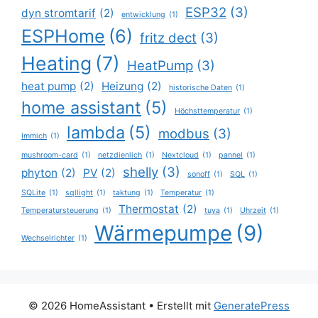
ESP32
(3)
dyn stromtarif
(2)
entwicklung
(1)
ESPHome
(6)
fritz dect
(3)
Heating
(7)
HeatPump
(3)
heat pump
(2)
Heizung
(2)
historische Daten
(1)
home assistant
(5)
Höchsttemperatur
(1)
lambda
(5)
modbus
(3)
Immich
(1)
mushroom-card
(1)
netzdienlich
(1)
Nextcloud
(1)
pannel
(1)
shelly
(3)
phyton
(2)
PV
(2)
sonoff
(1)
SQL
(1)
SQLite
(1)
sqllight
(1)
taktung
(1)
Temperatur
(1)
Thermostat
(2)
Temperatursteuerung
(1)
tuya
(1)
Uhrzeit
(1)
Wärmepumpe
(9)
Wechselrichter
(1)
© 2026 HomeAssistant
• Erstellt mit
GeneratePress