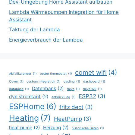
Dev-Umgebung Home Assistant aufbauen
Lambda Wärmepumpen Integration für Home
Assistant
Taktung der Lambda
Energieverbrauch der Lambda
comet wifi
(4)
Abfallkalender
(1)
better thermostat
(1)
Cover
(1)
custom integration
(1)
cycling
(1)
dashboard
(1)
Datenbank
(2)
database
(1)
deye
(1)
deye WR
(1)
ESP32
(3)
dyn stromtarif
(2)
entwicklung
(1)
ESPHome
(6)
fritz dect
(3)
Heating
(7)
HeatPump
(3)
heat pump
(2)
Heizung
(2)
historische Daten
(1)