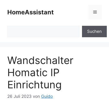
Zum
Inhalt
HomeAssistant
Menü
springen
Suchen
Suchen
Wandschalter
Homatic IP
Einrichtung
26 Juli 2023
von
Guido