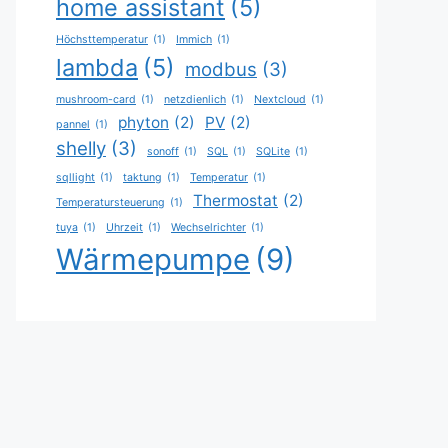
home assistant
(5)
Höchsttemperatur
(1)
Immich
(1)
lambda
(5)
modbus
(3)
mushroom-card
(1)
netzdienlich
(1)
Nextcloud
(1)
phyton
(2)
PV
(2)
pannel
(1)
shelly
(3)
sonoff
(1)
SQL
(1)
SQLite
(1)
sqllight
(1)
taktung
(1)
Temperatur
(1)
Thermostat
(2)
Temperatursteuerung
(1)
tuya
(1)
Uhrzeit
(1)
Wechselrichter
(1)
Wärmepumpe
(9)