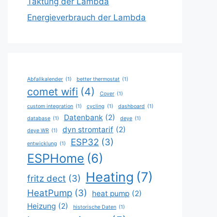
Taktung der Lambda
Energieverbrauch der Lambda
Abfallkalender
(1)
better thermostat
(1)
comet wifi
(4)
Cover
(1)
custom integration
(1)
cycling
(1)
dashboard
(1)
Datenbank
(2)
database
(1)
deye
(1)
dyn stromtarif
(2)
deye WR
(1)
ESP32
(3)
entwicklung
(1)
ESPHome
(6)
Heating
(7)
fritz dect
(3)
HeatPump
(3)
heat pump
(2)
Heizung
(2)
historische Daten
(1)