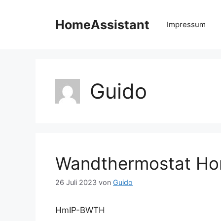
Zum
Inhalt
HomeAssistant
Impressum
springen
Guido
Wandthermostat Hom
26 Juli 2023
von
Guido
HmIP-BWTH